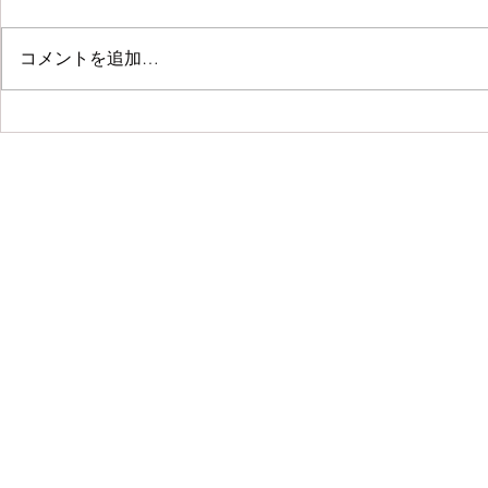
コメントを追加…
「水野麻弥
初夏の手しごと展 at
Caparison
株式会
Copyright © 2