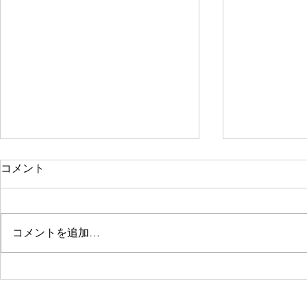
コメント
コメントを追加…
「水野麻弥
初夏の手しごと展 at
Caparison