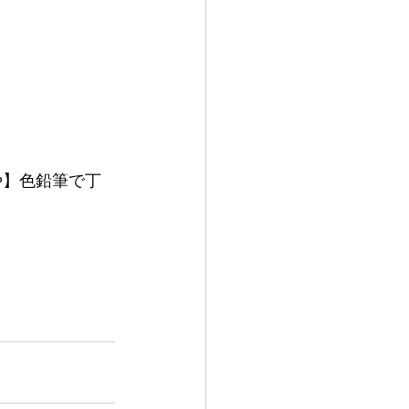
や】色鉛筆で丁