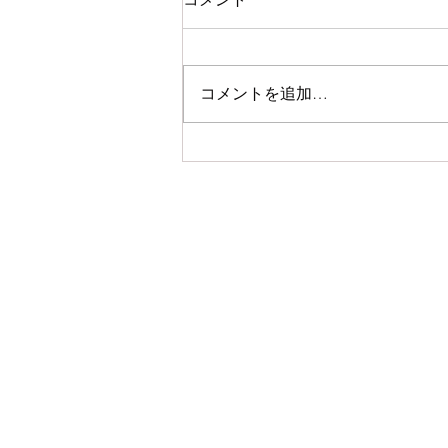
コメントを追加…
初夏の手しごと展 at
Caparison